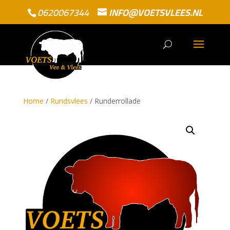
0620067344
INFO@VOETSVLEES.NL
Home
/
Rundsvlees
/ Runderrollade